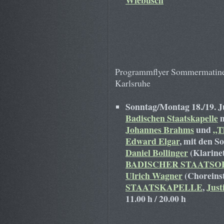
Wiebusch
Programmflyer Sommermatinee
Karlsruhe
Sonntag/Montag 18./19. J
Badischen Staatskapelle
m
Johannes Brahms
und
„T
Edward Elgar
, mit den S
Daniel Bollinger
(Klarinet
BADISCHER STAATS
Ulrich Wagner
(Choreins
STAATSKAPELLE
,
Just
11.00 h / 20.00 h