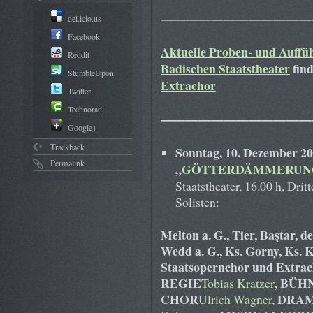
————————————
del.icio.us
Facebook
Aktuelle Proben- und Auffü
Reddit
Badischen Staatstheater
find
StumbleUpon
Extrachor
Twitter
Technorati
————————————
Google+
Trackback
Sonntag, 10. Dezember 2
Permalink
„
GÖTTERDÄMMERUN
Staatstheater, 16.00 h, Drit
Solisten:
Melton a. G., Tier, Baştar, 
Wedd a. G., Ks. Gorny, Ks. K
Staatsopernchor und Extrach
REGIE
, BÜH
Tobias Kratzer
CHOR
DRAM
Ulrich Wagner
,