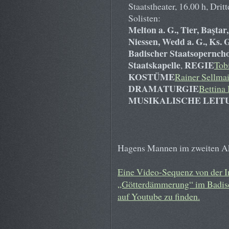
Staatstheater, 16.00 h, Drit
Solisten:
Melton a. G., Tier, Baştar
Niessen, Wedd a. G., Ks. G
Badischer Staatsoperncho
Staatskapelle
REGIE
,
Tob
KOSTÜME
Rainer Sellmai
DRAMATURGIE
Bettina 
MUSIKALISCHE LEIT
Hagens Mannen im zweiten Ak
Eine Video-Sequenz von der 
„Götterdämmerung“ im Badisch
auf Youtube zu finden.