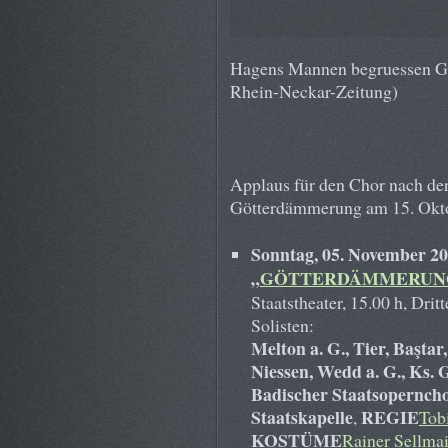
Hagens Mannen begruessen Gun
Rhein-Neckar-Zeitung)
Applaus für den Chor nach der
Götterdämmerung am 15. Okt
Sonntag, 05. November 20
„
GÖTTERDÄMMERUN
Staatstheater, 15.00 h, Drit
Solisten:
Melton a. G., Tier, Baştar
Niessen, Wedd a. G., Ks. G
Badischer Staatsoperncho
Staatskapelle
REGIE
,
Tob
KOSTÜME
Rainer Sellmai