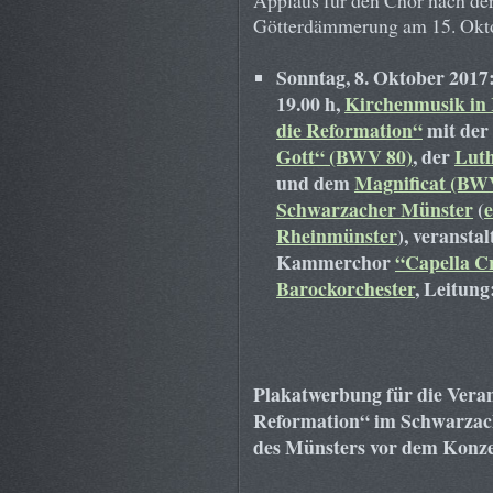
Applaus für den Chor nach der
Götterdämmerung am 15. Okt
Sonntag, 8. Oktober 2017
19.00 h,
Kirchenmusik in
die Reformation“
mit der
Gott“ (BWV 80)
, der
Luth
und dem
Magnificat (BW
Schwarzacher Münster
(
e
Rheinm
ünster
), veransta
Kammerchor
“Capella C
Barockorchester
, Leitung
Plakatwerbung für die Vera
Reformation“ im Schwarzac
des Münsters vor dem Konze