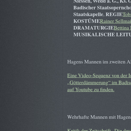
Niessen, Wedd a. G., Ks. G
Badischer Staatsoperncho
Staatskapelle
REGIE
,
Tob
KOSTÜME
Rainer Sellmai
DRAMATURGIE
Bettina 
MUSIKALISCHE LEIT
Hagens Mannen im zweiten Ak
Eine Video-Sequenz von der 
„Götterdämmerung“ im Badisch
auf Youtube zu finden.
Wehrhafte Mannen mit Hagen 
Kritik der Zeitschrift „Die de